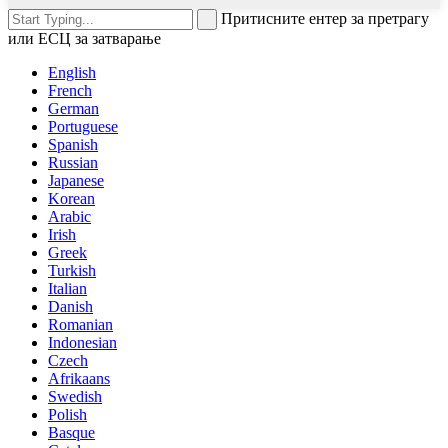
Притисните ентер за претрагу
или ЕСЦ за затварање
English
French
German
Portuguese
Spanish
Russian
Japanese
Korean
Arabic
Irish
Greek
Turkish
Italian
Danish
Romanian
Indonesian
Czech
Afrikaans
Swedish
Polish
Basque