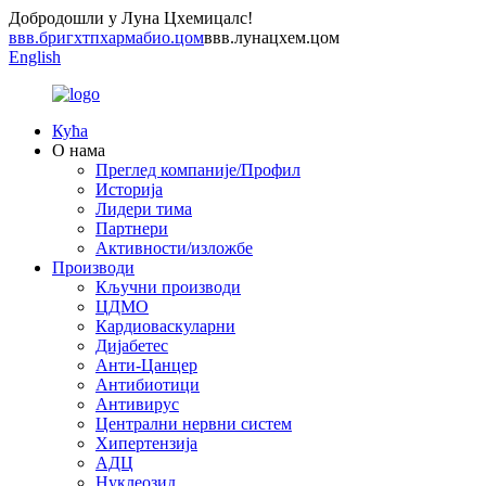
Добродошли у Луна Цхемицалс!
ввв.бригхтпхармабио.цом
ввв.лунацхем.цом
English
Кућа
О нама
Преглед компаније/Профил
Историја
Лидери тима
Партнери
Активности/изложбе
Производи
Кључни производи
ЦДМО
Кардиоваскуларни
Дијабетес
Анти-Цанцер
Антибиотици
Антивирус
Централни нервни систем
Хипертензија
АДЦ
Нуклеозид