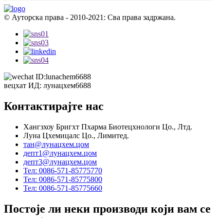
© Ауторска права - 2010-2021: Сва права задржана.
вецхат ИД: лунацхем6688
Контактирајте нас
Хангзхоу Бригхт Пхарма Биотецхнологи Цо., Лтд.
Луна Цхемицалс Цо., Лимитед.
тан@лунацхем.цом
депт1@лунацхем.цом
депт3@лунацхем.цом
Тел: 0086-571-85775770
Тел: 0086-571-85775800
Тел: 0086-571-85775660
Постоје ли неки производи који вам се