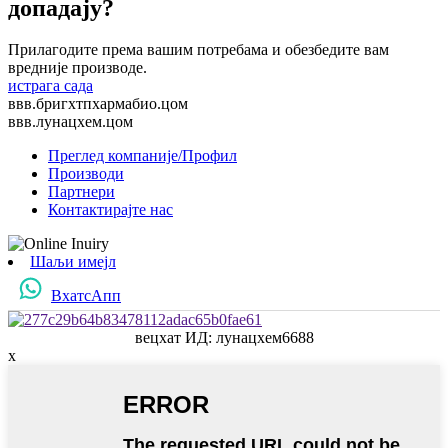
допадају?
Прилагодите према вашим потребама и обезбедите вам
вредније производе.
истрага сада
ввв.бригхтпхармабио.цом
ввв.лунацхем.цом
Преглед компаније/Профил
Производи
Партнери
Контактирајте нас
Шаљи имејл
ВхатсАпп
вецхат ИД: лунацхем6688
x