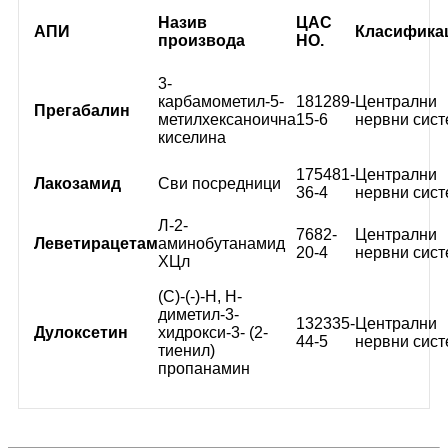
Назив
ЦАС
АПИ
Класифика
производа
НО.
3-
карбамометил-5-
181289-
Централни
Прегабалин
метилхексаноична
15-6
нервни сис
киселина
175481-
Централни
Лакозамид
Сви посредници
36-4
нервни сис
Л-2-
7682-
Централни
Леветирацетам
аминобутанамид
20-4
нервни сис
ХЦл
(С)-(-)-Н, Н-
диметил-3-
132335-
Централни
Дулоксетин
хидрокси-3- (2-
44-5
нервни сис
тиенил)
пропанамин