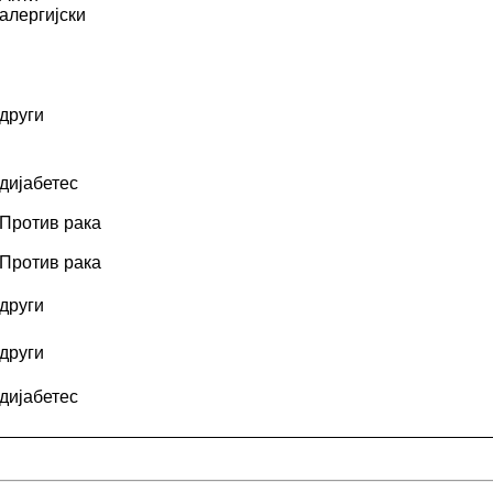
алергијски
други
дијабетес
Против рака
Против рака
други
други
дијабетес