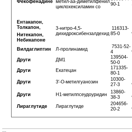
Фекофенадине
метил-аа-диметилфенил
90-1
циклохексиламин со
Ентакапон,
Толкапон,
3-нитро-4,5-
116313-
дихидроксибензалдехид
85-0
Нитекапон,
Небикапоне
7531-52-
Вилдаглиптин
Л-пролинамид
4
139504-
Други
ДМ1
50-0
171335-
Други
Екатецан
80-1
10300-
Други
3′-О-метилгуанозин
27-3
13860-
Други
Н1-метилпсеудоуридин
38-3
204656-
Лираглутиде
Лираглутиде
20-2