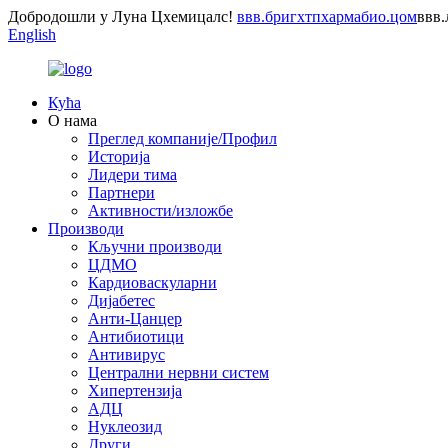
Добродошли у Луна Цхемицалс!
ввв.бригхтпхармабио.цом
ввв
English
Кућа
О нама
Преглед компаније/Профил
Историја
Лидери тима
Партнери
Активности/изложбе
Производи
Кључни производи
ЦДМО
Кардиоваскуларни
Дијабетес
Анти-Цанцер
Антибиотици
Антивирус
Централни нервни систем
Хипертензија
АДЦ
Нуклеозид
Други