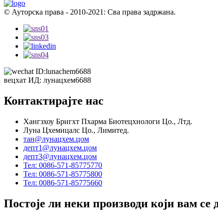
© Ауторска права - 2010-2021: Сва права задржана.
вецхат ИД: лунацхем6688
Контактирајте нас
Хангзхоу Бригхт Пхарма Биотецхнологи Цо., Лтд.
Луна Цхемицалс Цо., Лимитед.
тан@лунацхем.цом
депт1@лунацхем.цом
депт3@лунацхем.цом
Тел: 0086-571-85775770
Тел: 0086-571-85775800
Тел: 0086-571-85775660
Постоје ли неки производи који вам се 