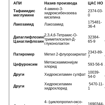
АПИ
Назив производа
ЦАС НО
4-амино-3-
Тафамидис
2374-03-
хидроксибензоева
меглумине
0
киселина
175481-
Лакозамид
Лакозамид
36-4
2,3,4,6-Тетракис-О-
Дапаглифлозин/
32384-
триметилсилил-Д-
Цанаглифлозин
65-9
глуконолактон
2343-89-
Патиромер
Метил 2-флуороакрилат
7
Метоксиаммонијум
Цефуроксим
593-56-6
хлорид
10039-
Други
Хидроксиламин сулфат
54-0
Хидроксиламин
5470-11-
Други
хидрохлорид
1
4- (циклопропил-оксо-
1690344-