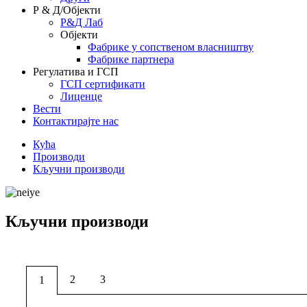
Р & Д/Објекти
Р&Д Лаб
Објекти
Фабрике у сопственом власништву
Фабрике партнера
Регулатива и ГСП
ГСП сертификати
Лиценце
Вести
Контактирајте нас
Кућа
Производи
Кључни производи
Кључни производи
2
3
1