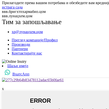
Прилагодите према вашим потребама и обезбедите вам вредниј
истрага сада
ввв.бригхтпхармабио.цом
ввв.лунацхем.цом
Тим за запошљавање
хр@лунацхем.цом
Преглед компаније/Профил
Производи
Партнери
Контактирајте нас
Шаљи имејл
ВхатсАпп
x