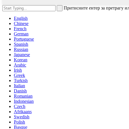
Притисните ентер за претрагу и
English
Chinese
French
German
Portuguese
Spanish
Russian
Japanese
Korean
Arabic
Irish
Greek
Turkish
Italian
Danish
Romanian
Indonesian
Czech
Afrikaans
Swedish
Polish
Basque