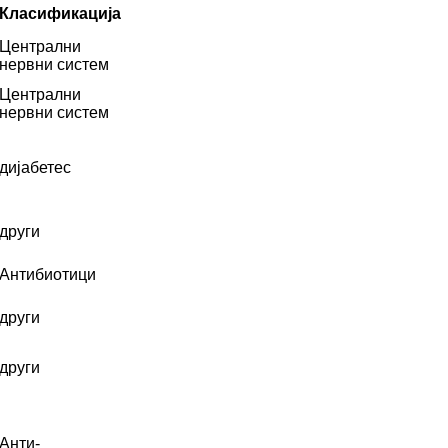
Класификација
Централни
нервни систем
Централни
нервни систем
дијабетес
други
Антибиотици
други
други
Анти-