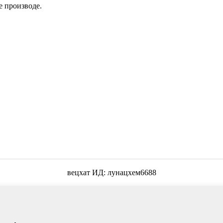
е производе.
вецхат ИД: лунацхем6688